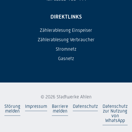
DIREKTLINKS
Zählerablesung Einspeiser
Zählerablesung Verbraucher
Stromnetz
Gasnetz
© 2026 Stadtwerke Ahlen
Störung
Impressum
Barriere
Datenschutz
Datenschutz
melden
melden
zur Nutzung
von
WhatsApp