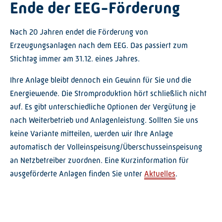
Ende der EEG-Förderung
Graustufen
Großer Mauszeiger
Nach 20 Jahren endet die Förderung von
Erzeugungsanlagen nach dem EEG. Das passiert zum
Lesehilfe
Stichtag immer am 31.12. eines Jahres.
Links unterstreichen
Ihre Anlage bleibt dennoch ein Gewinn für Sie und die
Animationen ausschalt
Energiewende. Die Stromproduktion hört schließlich nicht
auf. Es gibt unterschiedliche Optionen der Vergütung je
Hoher Kontrast
nach Weiterbetrieb und Anlagenleistung. Sollten Sie uns
keine Variante mitteilen, werden wir Ihre Anlage
automatisch der Volleinspeisung/Überschusseinspeisung
an Netzbetreiber zuordnen. Eine Kurzinformation für
ausgeförderte Anlagen finden Sie unter
Aktuelles
.