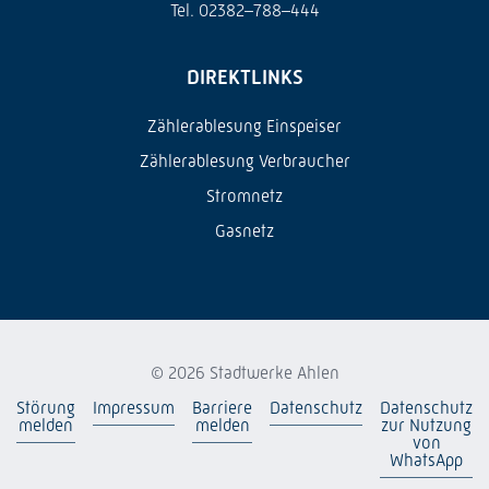
Tel. 02382–788–444
DIREKTLINKS
Zählerablesung Einspeiser
Zählerablesung Verbraucher
Stromnetz
Gasnetz
© 2026 Stadtwerke Ahlen
Störung
Impressum
Barriere
Datenschutz
Datenschutz
melden
melden
zur Nutzung
von
WhatsApp