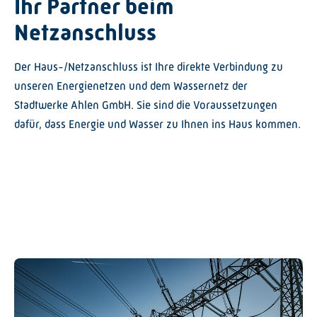
Ihr Partner beim
Graustufen
Netzanschluss
Großer Mauszeiger
Der Haus-/Netzanschluss ist Ihre direkte Verbindung zu
Lesehilfe
unseren Energienetzen und dem Wassernetz der
Links unterstreichen
Stadtwerke Ahlen GmbH. Sie sind die Voraussetzungen
dafür, dass Energie und Wasser zu Ihnen ins Haus kommen.
Animationen ausschalt
Hoher Kontrast