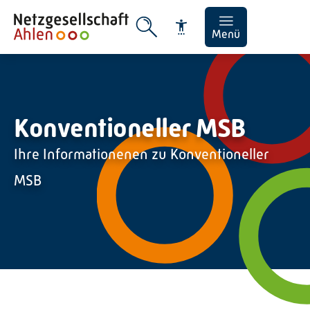
Menü
Konventioneller MSB
Schrift vergrößern
Ihre Informationenen zu Konventioneller
Schrift verkleinern
MSB
Wortabstand vergrößer
Wortabstand verkleiner
Zeilenabstand vergröße
Zeilenabstand verklein