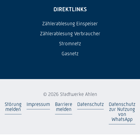
DIREKTLINKS
Zählerablesung Einspeiser
Zählerablesung Verbraucher
Stromnetz
Gasnetz
© 2026 Stadtwerke Ahlen
Störung
Impressum
Barriere
Datenschutz
Datenschutz
melden
melden
zur Nutzung
von
WhatsApp