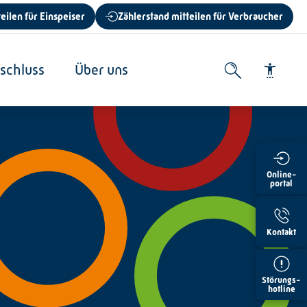
eilen für Einspeiser
Zählerstand mitteilen für Verbraucher
schluss
Über uns
Schrift vergrößern
Online-
portal
Schrift verkleinern
Wortabstand vergrößern
Kontakt
Wortabstand verkleinern
Störungs-
Zeilenabstand vergrößern
hotline