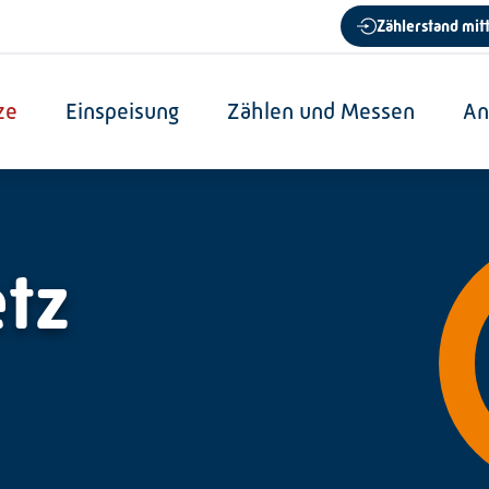
Zählerstand mitt
ze
Einspeisung
Zählen und Messen
An
tz