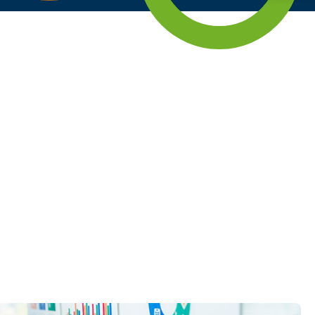
Zeilenabstand verkleinern
Graustufen
Großer Mauszeiger
Lesehilfe
Links unterstreichen
Animationen ausschalten
Hoher Kontrast