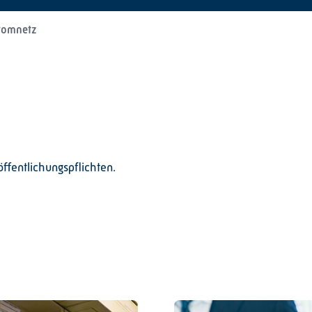
romnetz
ffentlichungspflichten.