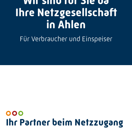
Wir sind für Sie da
Graustufen
Ihre Netzgesellschaft
Großer Mauszeiger
in Ahlen
Lesehilfe
Für Verbraucher und Einspeiser
Links unterstreichen
Animationen ausschalten
Hoher Kontrast
Ihr Partner beim Netzzugang